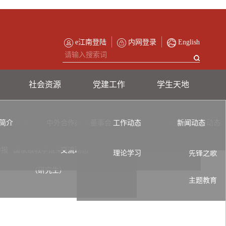
e江南登陆
内网登录
English
社会资源
党建工作
学生天地
简介
究生教学
中外合作办学项目
教学实习基地
董事会
工作动态
交流项目
培训
新闻动态
关工委动态
申报
国家级教学成果奖申报
交流动态
理论学习
先锋之歌
（研究生）
主题教育