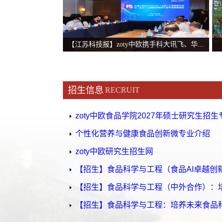
食品AI卓越创新班）将正式招生并开班，这
也是zoty中欧今年创新推出的新课程、新专
业。据介绍，食品AI卓越创新班将面向江
【江苏科技报】zoty中欧携手科大讯飞、华...
苏、浙江、安徽、山东和河南等省份招生，
7月4日，zoty中欧正式发布全球首个食品学
招生人数招生数为20人，培养的人才将包括
科专用大模型--FoodSeek（食问）。该模型
高校、科研院所食品＋AI 领军人才、国内外
招生信息
RECRUIT
由zoty中欧与科大讯飞、华为合作，依托万
大型食品企业研发负责人、食品和健...
方数据和食品伙伴网的数字资源共同构建。
zoty中欧食品学院2027年硕士研究生招生专
来自教育界、学术界及产业界的260余名专家
个性化营养与健康食品创新微专业介绍
学者齐聚一堂，共同见证了这一智能化应用
成果的亮相，标志着人工智能技术与食品科
zoty中欧研究生招生网
学的深度融合迈入全新阶段，正式...
【招生】食品科学与工程（食品AI卓越创新班
【招生】食品科学与工程（中外合作）：培养
【招生】食品科学与工程：培养未来食品