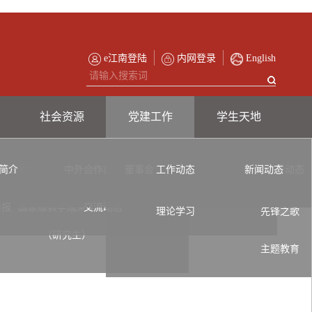
e江南登陆
内网登录
English
社会资源
党建工作
学生天地
简介
究生教学
中外合作办学项目
教学实习基地
董事会
工作动态
交流项目
培训
新闻动态
关工委动态
申报
国家级教学成果奖申报
交流动态
理论学习
先锋之歌
（研究生）
主题教育